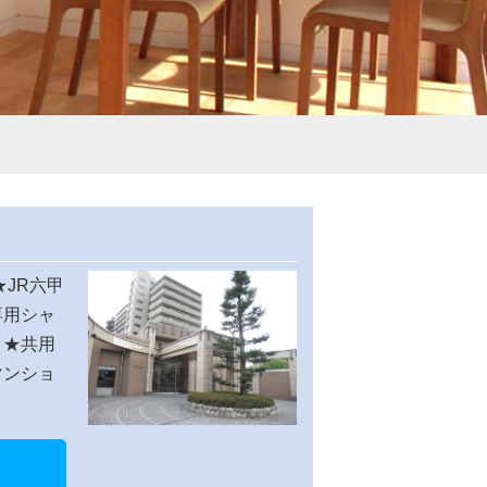
★JR六甲
専用シャ
。★共用
マンショ