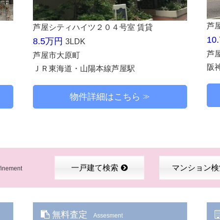
芦
芦屋シティハイツ２０４号室 賃貸
10
8.5万円
3LDK
芦
芦屋市大原町
阪
ＪＲ東海道・山陽本線芦屋駅
物件詳細はこちら
一戸建て検索
マンション検
finement
無料査定
Assesment