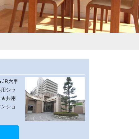
★JR六甲
専用シャ
。★共用
マンショ