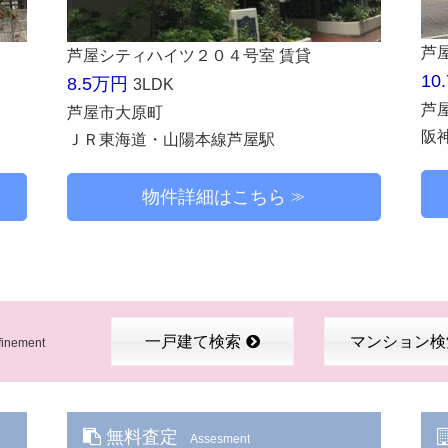
芦
芦屋シティハイツ２０４号室 賃貸
10
8.5万円
3LDK
芦
芦屋市大原町
阪
ＪＲ東海道・山陽本線芦屋駅
物件詳細はこちら
一戸建て検索
マンション検
finement
無料査定
Assesment