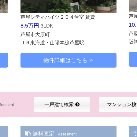
芦
芦屋シティハイツ２０４号室 賃貸
10
8.5万円
3LDK
芦
芦屋市大原町
阪
ＪＲ東海道・山陽本線芦屋駅
物件詳細はこちら
一戸建て検索
マンション検
finement
無料査定
Assesment