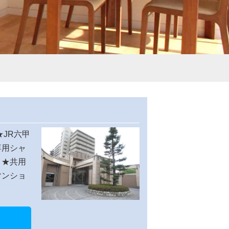
★JR六甲
専用シャ
。★共用
マンショ