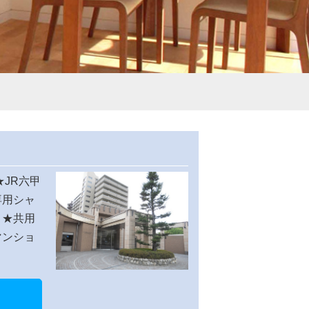
★JR六甲
専用シャ
。★共用
マンショ