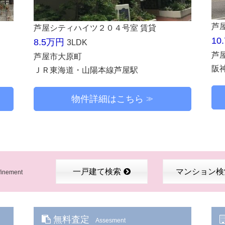
芦
芦屋シティハイツ２０４号室 賃貸
10
8.5万円
3LDK
芦
芦屋市大原町
阪
ＪＲ東海道・山陽本線芦屋駅
物件詳細はこちら
一戸建て検索
マンション検
finement
無料査定
Assesment