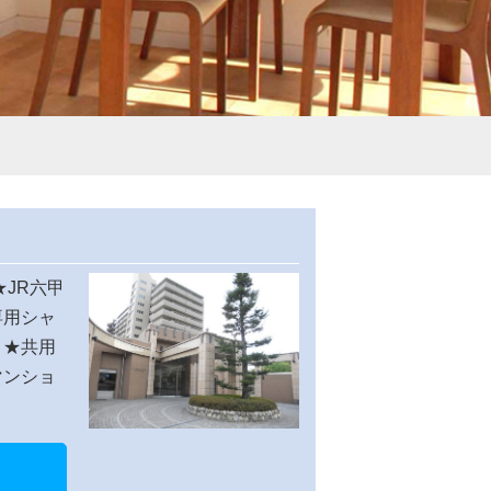
★JR六甲
専用シャ
。★共用
マンショ