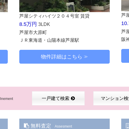
芦
芦屋シティハイツ２０４号室 賃貸
10
8.5万円
3LDK
芦
芦屋市大原町
阪
ＪＲ東海道・山陽本線芦屋駅
物件詳細はこちら
一戸建て検索
マンション検
finement
無料査定
Assesment